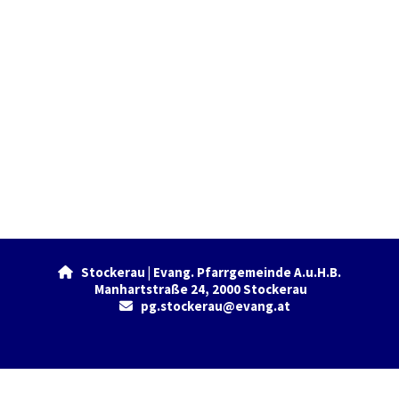
Stockerau | Evang. Pfarrgemeinde A.u.H.B.

Manhartstraße 24, 2000 Stockerau
pg.stockerau@evang.at

Datenschutzerklärung
ChurchDesk-Login