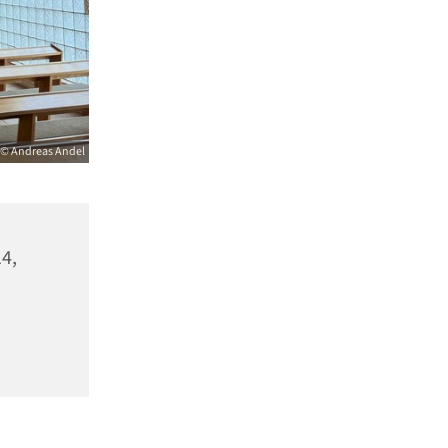
© Andreas Andel
4,