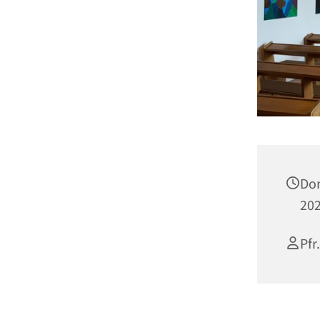
Don
202
Pfr