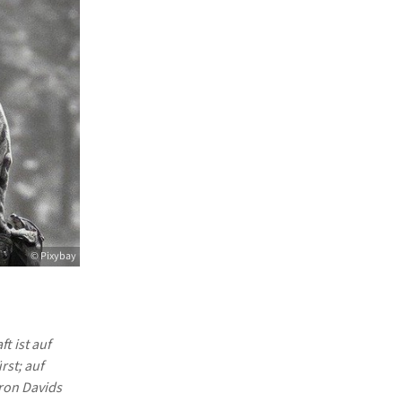
© Pixybay
t ist auf
rst; auf
ron Davids