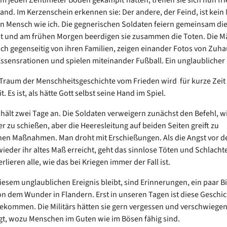
nd. Im Kerzenschein erkennen sie: Der andere, der Feind, ist kein
n Mensch wie ich. Die gegnerischen Soldaten feiern gemeinsam di
t und am frühen Morgen beerdigen sie zusammen die Toten. Die 
ich gegenseitig von ihren Familien, zeigen einander Fotos von Zuh
 Essensrationen und spielen miteinander Fußball. Ein unglaublicher
Traum der Menschheitsgeschichte vom Frieden wird für kurze Zeit
t. Es ist, als hätte Gott selbst seine Hand im Spiel.
 hält zwei Tage an. Die Soldaten verweigern zunächst den Befehl, w
r zu schießen, aber die Heeresleitung auf beiden Seiten greift zu
en Maßnahmen. Man droht mit Erschießungen. Als die Angst vor d
wieder ihr altes Maß erreicht, geht das sinnlose Töten und Schlacht
lieren alle, wie das bei Kriegen immer der Fall ist.
esem unglaublichen Ereignis bleibt, sind Erinnerungen, ein paar B
on dem Wunder in Flandern. Erst in unseren Tagen ist diese Geschi
gekommen. Die Militärs hätten sie gern vergessen und verschwiegen,
t, wozu Menschen im Guten wie im Bösen fähig sind.