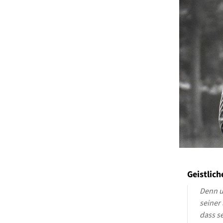
Geistlic
Denn un
seiner 
dass s