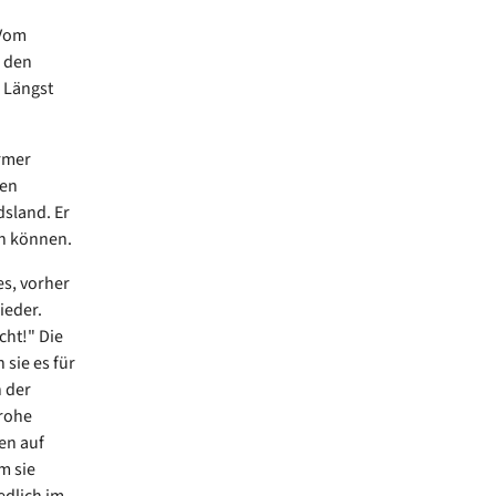
 Vom
n den
 Längst
Armer
hen
dsland. Er
en können.
es, vorher
ieder.
cht!" Die
 sie es für
n der
rohe
en auf
m sie
edlich im