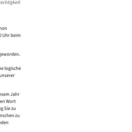
echtigkeit
chon
10 Uhr beim
 geworden.
ne logische
unserer
iesem Jahr
hen Wort
ng Sie zu
enschen zu
eden