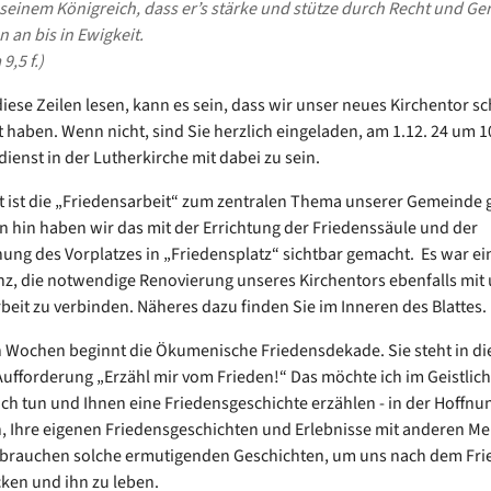
seinem Königreich, dass er’s stärke und stütze durch Recht und Ger
 an bis in Ewigkeit.
9,5 f.)
iese Zeilen lesen, kann es sein, dass wir unser neues Kirchentor s
 haben. Wenn nicht, sind Sie herzlich eingeladen, am 1.12. 24 um 
dienst in der Lutherkirche mit dabei zu sein.
it ist die „Friedensarbeit“ zum zentralen Thema unserer Gemeinde
 hin haben wir das mit der Errichtung der Friedenssäule und der
g des Vorplatzes in „Friedensplatz“ sichtbar gemacht. Es war ei
, die notwendige Renovierung unseres Kirchentors ebenfalls mit 
beit zu verbinden. Näheres dazu finden Sie im Inneren des Blattes.
 Wochen beginnt die Ökumenische Friedensdekade. Sie steht in d
Aufforderung „Erzähl mir vom Frieden!“ Das möchte ich im Geistlic
ch tun und Ihnen eine Friedensgeschichte erzählen - in der Hoffnu
n, Ihre eigenen Friedensgeschichten und Erlebnisse mit anderen M
r brauchen solche ermutigenden Geschichten, um uns nach dem Fri
ken und ihn zu leben.