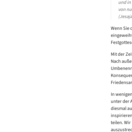
und in 
von nun
(Jesaja 
Wenn Sie d
eingeweiht
Festgottes
Mit der Ze
Nach außen
Umbenennun
Konsequenz
Friedensar
In wenigen
unter der 
diesmal au
inspiriere
teilen. Wi
auszustrec