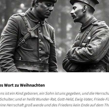
hes Wort zu Weihnachten
s ist ein Kind geboren, ein Sohn ist uns gegeben, und die Herrschaf
Schulter; und er heißt Wunder-Rat, Gott-Held, Ewig-Vater, Friede-Fü
eine Herrschaft groß werde und des Friedens kein Ende auf dem Th