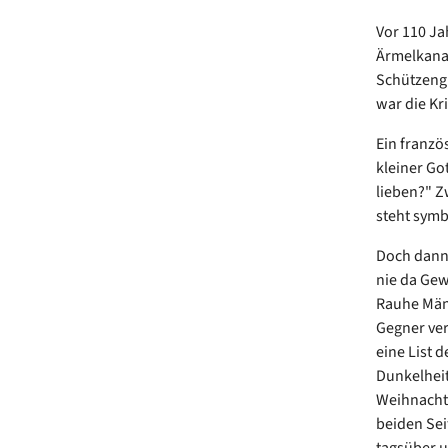
Vor 110 Ja
Ärmelkanal
Schützengr
war die Kr
Ein franzö
kleiner Go
lieben?" Z
steht symb
Doch dann 
nie da Gew
Rauhe Männ
Gegner ver
eine List d
Dunkelheit
Weihnacht",
beiden Sei
tagsüber u