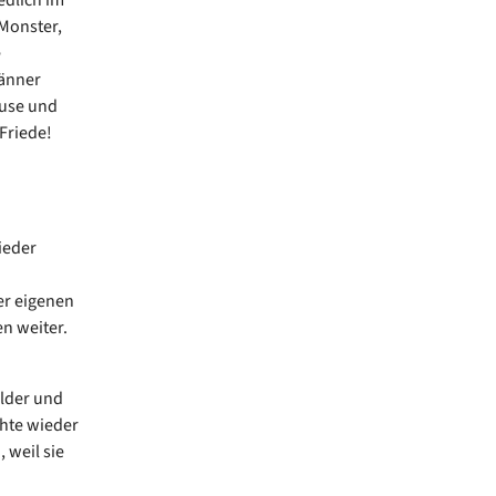
 Monster,
e
Männer
ause und
 Friede!
ieder
er eigenen
en weiter.
ilder und
chte wieder
 weil sie