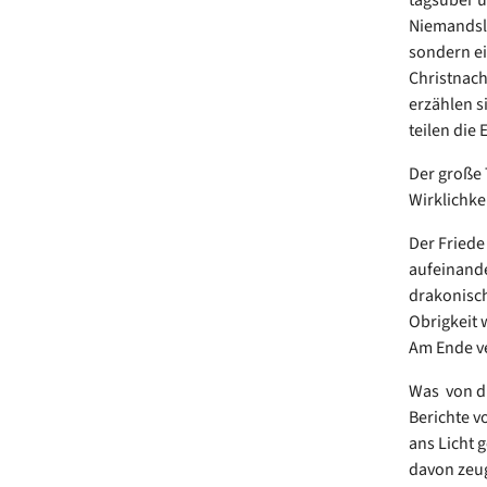
Niemandsla
sondern ei
Christnach
erzählen s
teilen die
Der große 
Wirklichkei
Der Friede
aufeinande
drakonisch
Obrigkeit 
Am Ende ver
Was von di
Berichte v
ans Licht 
davon zeug