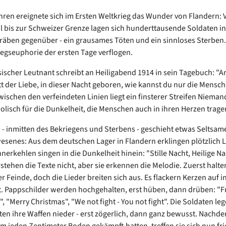
hren ereignete sich im Ersten Weltkrieg das Wunder von Flandern:
 bis zur Schweizer Grenze lagen sich hunderttausende Soldaten i
äben gegenüber - ein grausames Töten und ein sinnloses Sterben.
iegseuphorie der ersten Tage verflogen.
sischer Leutnant schreibt an Heiligabend 1914 in sein Tagebuch: "
tt der Liebe, in dieser Nacht geboren, wie kannst du nur die Mensc
wischen den verfeindeten Linien liegt ein finsterer Streifen Nieman
olisch für die Dunkelheit, die Menschen auch in ihren Herzen trag
- inmitten des Bekriegens und Sterbens - geschieht etwas Seltsam
esenes: Aus dem deutschen Lager in Flandern erklingen plötzlich L
erkehlen singen in die Dunkelheit hinein: "Stille Nacht, Heilige Na
stehen die Texte nicht, aber sie erkennen die Melodie. Zuerst halten
er Feinde, doch die Lieder breiten sich aus. Es flackern Kerzen auf i
. Pappschilder werden hochgehalten, erst hüben, dann drüben: "F
 "Merry Christmas", "We not fight - You not fight". Die Soldaten leg
ten ihre Waffen nieder - erst zögerlich, dann ganz bewusst. Nachde
m jeden Zentimeter Boden gekämpft hatten, treffen sie sich nun fri