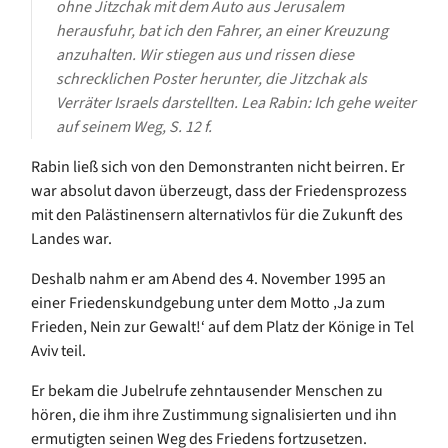
ohne Jitzchak mit dem Auto aus Jerusalem
herausfuhr, bat ich den Fahrer, an einer Kreuzung
anzuhalten. Wir stiegen aus und rissen diese
schrecklichen Poster herunter, die Jitzchak als
Verräter Israels darstellten.
Lea Rabin: Ich gehe weiter
auf seinem Weg, S.
12 f.
Rabin ließ sich von den Demonstranten nicht beirren. Er
war absolut davon überzeugt, dass der Friedensprozess
mit den Palästinensern alternativlos für die Zukunft des
Landes war.
Deshalb nahm er am Abend des 4. November 1995 an
einer Friedenskundgebung unter dem Motto ‚Ja zum
Frieden, Nein zur Gewalt!‘ auf dem Platz der Könige in Tel
Aviv teil.
Er bekam die Jubelrufe zehntausender Menschen zu
hören, die ihm ihre Zustimmung signalisierten und ihn
ermutigten seinen Weg des Friedens fortzusetzen.