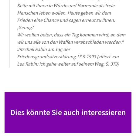
Seite mit Ihnen in Würde und Harmonie als freie
Menschen leben wollen. Heute geben wir dem
Frieden eine Chance und sagen erneut zu Ihnen:
‚Genug.‘
Wir wollen beten, dass ein Tag kommen wird, an dem
wir uns alle von den Waffen verabschieden werden.“
Jitzchak Rabin am Tag der
Friedensgrundsatzerklärung 13.9.1993 (zitiert von
Lea Rabin: Ich gehe weiter auf seinem Weg, S.
379)
Dies könnte Sie auch interessieren