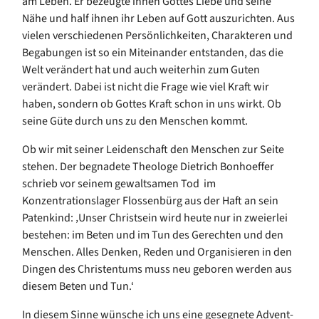
am Leben. Er bezeugte ihnen Gottes Liebe und seine
Nähe und half ihnen ihr Leben auf Gott auszurichten. Aus
vielen verschiedenen Persönlichkeiten, Charakteren und
Begabungen ist so ein Miteinander entstanden,
das
die
Welt verändert hat und auch weiterhin zum Guten
veränder
t
. Dabei ist nicht die Frage wie viel Kraft wir
haben, sondern ob Gottes Kraft schon in uns wirkt. Ob
seine Güte durch uns zu den Menschen kommt.
Ob wir mit seiner Leidenschaft den Menschen zur Seite
stehen. Der begnadete Theologe Dietrich Bonhoeffer
schrieb vor seinem gewaltsamen
Tod im
Konzentrationslager Flossenbürg aus der Haft an sein
Patenkind:
‚
Unser Christsein wird heute nur
in zweierlei
bestehen
: im Beten und im Tun des Gerechten und den
Menschen. Alles Denken, Reden und Organisieren in den
Dingen des Christentums muss neu geboren werden aus
diesem Beten und Tun.
‘
In diesem Sinne wünsche ich uns eine gesegnete Advent-