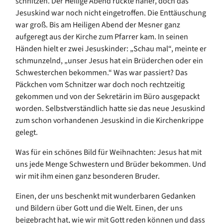
schnitzen. Der Heilige Abend rückte näher, doch das
Jesuskind war noch nicht eingetroffen. Die Enttäuschung
war groß. Bis am Heiligen Abend der Mesner ganz
aufgeregt
aus der Kirche
zum Pfarrer kam. In seinen
Händen hielt er zwei Jesuskinder:
„
Schau mal
“
, meinte er
schmunzelnd,
„
unser Jesus hat ein Br
üderchen oder ein
Schwesterchen
bekommen.
“
Was war passiert? Das
Päckchen vom Schnitzer war doch noch rechtzeitig
gekommen und von der Sekretärin im Büro ausgepackt
worden. Selbstverständlich hatte sie das neue Jesuskind
zum schon vorhandenen Jesuskind
in die
Kirchenkrippe
gelegt.
Was für ein schönes Bild für Weihnachten: Jesus hat mit
uns jede Menge Schwestern und Brüder bekommen. Und
wir mit ihm einen ganz besonderen Bruder.
Einen, der uns beschenkt mit wunderbaren Gedanken
und Bildern über Gott und die Welt. Einen, der uns
beigebracht hat, wie wir mit Gott reden können und dass