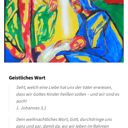
Geistliches Wort
Seht, welch eine Liebe hat uns der Vater erwiesen,
dass wir Gottes Kinder heißen sollen – und wir sind es
auch!
1. Johannes 3,1
Dein weihnachtliches Wort, Gott, durchdringe uns
ganz und gar, damit da, wo wir leben im Rahmen