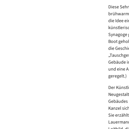
Diese Sehn
brühwarm 
die Idee e
künstleris
Synagoge g
Boot gehol
die Geschi
„Tauschges
Gebäude in
und eine A
geregelt.)
Der Künstl
Neugestalt
Gebäudes a
Kanzel sic
Sie erzähl
Lauermann 
Leitbild, 