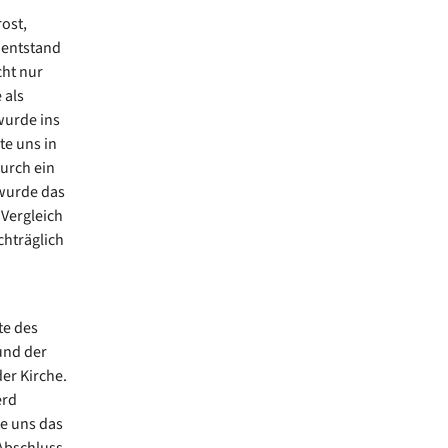
ost,
 entstand
cht nur
 als
wurde ins
te uns in
urch ein
 wurde das
Vergleich
chträglich
te des
und der
er Kirche.
erd
te uns das
 Abschluss