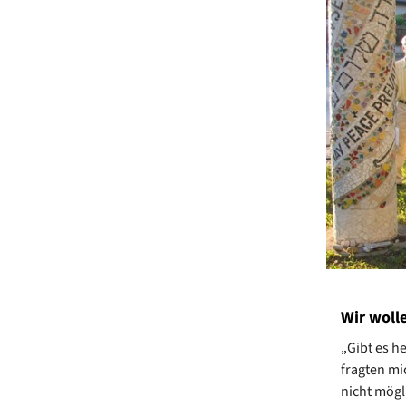
Wir woll
„Gibt es h
fragten mi
nicht mögl