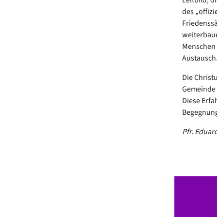
des „offiz
Friedenssä
weiterbaue
Menschen 
Austausch
Die Christ
Gemeinde S
Diese Erfa
Begegnung
Pfr. Eduar