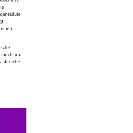
ie
iedenssäule
gt
 einen
ische
en auch um.
isterliche