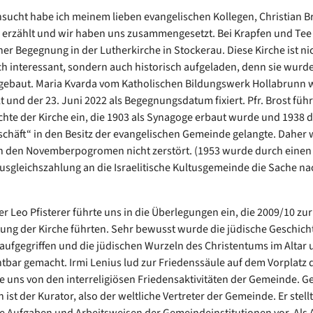
sucht habe ich meinem lieben evangelischen Kollegen, Christian Br
erzählt und wir haben uns zusammengesetzt. Bei Krapfen und Tee
iner Begegnung in der Lutherkirche in Stockerau. Diese Kirche ist ni
ch interessant, sondern auch historisch aufgeladen, denn sie wurde
ebaut. Maria Kvarda vom Katholischen Bildungswerk Hollabrunn 
t und der 23. Juni 2022 als Begegnungsdatum fixiert. Pfr. Brost führ
chte der Kirche ein, die 1903 als Synagoge erbaut wurde und 1938 d
chäft“ in den Besitz der evangelischen Gemeinde gelangte. Daher
 den Novemberpogromen nicht zerstört. (1953 wurde durch einen 
usgleichszahlung an die Israelitische Kultusgemeinde die Sache na
er Leo Pfisterer führte uns in die Überlegungen ein, die 2009/10 zur
ung der Kirche führten. Sehr bewusst wurde die jüdische Geschich
ufgegriffen und die jüdischen Wurzeln des Christentums im Altar 
htbar gemacht. Irmi Lenius lud zur Friedenssäule auf dem Vorplatz d
te uns von den interreligiösen Friedensaktivitäten der Gemeinde. G
ist der Kurator, also der weltliche Vertreter der Gemeinde. Er stell
die Aufgaben und Arbeitsweisen der Gemeindeinstitutionen vor. Als