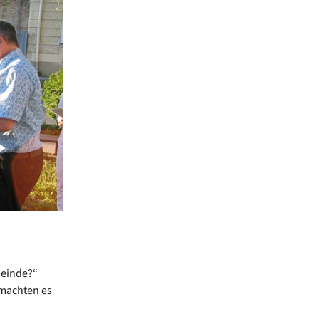
meinde?“
 machten es